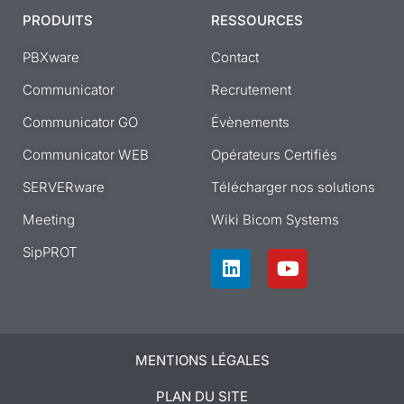
PRODUITS
RESSOURCES
PBXware
Contact
Communicator
Recrutement
Communicator GO
Évènements
Communicator WEB
Opérateurs Certifiés
SERVERware
Télécharger nos solutions
Meeting
Wiki Bicom Systems
SipPROT
L
Y
i
o
n
u
k
t
e
u
d
b
MENTIONS LÉGALES
i
e
n
PLAN DU SITE