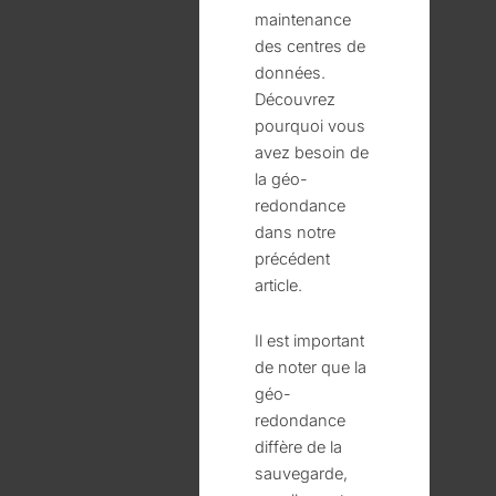
maintenance
des centres de
données.
Découvrez
pourquoi vous
avez besoin de
la géo-
redondance
dans notre
précédent
article.
Il est important
de noter que la
géo-
redondance
diffère de la
sauvegarde,