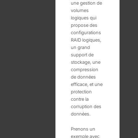
une gestion de
volumes
logiques qui
propose des
configurations
RAID logiques,
un grand
support de
stockage, une
compression
de données
efficace, et une
protection
contre la
corruption des
données.
Prenons un
exemple avec