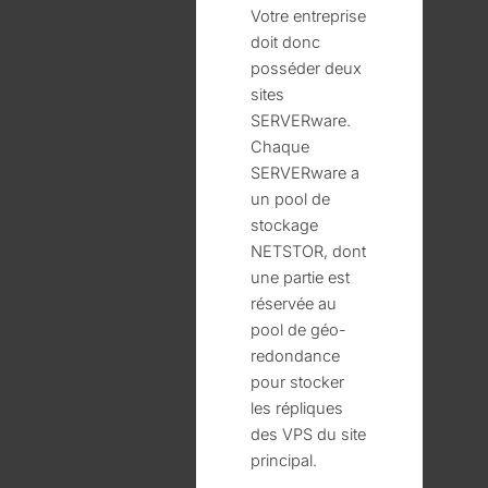
Votre entreprise
doit donc
posséder deux
sites
SERVERware.
Chaque
SERVERware a
un pool de
stockage
NETSTOR, dont
une partie est
réservée au
pool de géo-
redondance
pour stocker
les répliques
des VPS du site
principal.