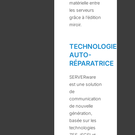
matérielle entre
les serveurs
grâce à l’édition
miroir.
TECHNOLOGIE
AUTO-
RÉPARATRICE
SERVERware
est une solution
de
communication
de nouvelle
génération,
basée sur les
technologies
ZFS, iSCSI et