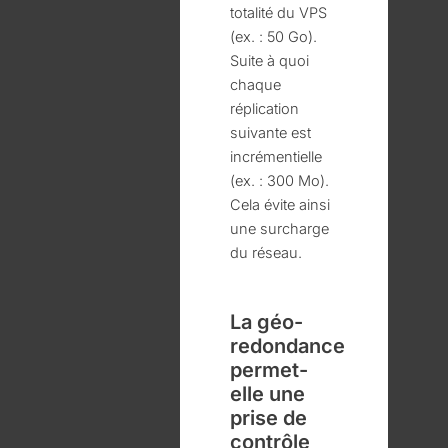
totalité du VPS
(ex. : 50 Go).
Suite à quoi
chaque
réplication
suivante est
incrémentielle
(ex. : 300 Mo).
Cela évite ainsi
une surcharge
du réseau.
La géo-
redondance
permet-
elle une
prise de
contrôle