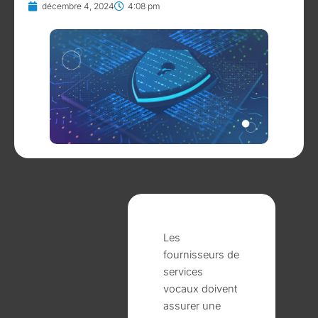
décembre 4, 2024
4:08 pm
Les
fournisseurs de
services
vocaux doivent
assurer une