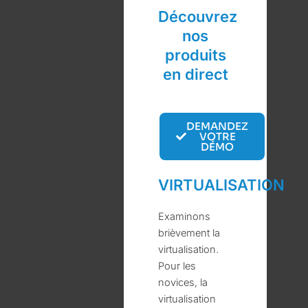
Découvrez
nos
produits
en direct
DEMANDEZ
VOTRE
DÉMO
VIRTUALISATION
Examinons
brièvement la
virtualisation.
Pour les
novices, la
virtualisation