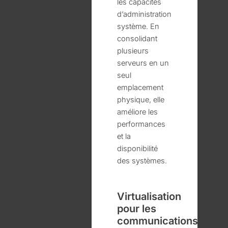
les capacités
d’administration
système. En
consolidant
plusieurs
serveurs en un
seul
emplacement
physique, elle
améliore les
performances
et la
disponibilité
des systèmes.
Virtualisation
pour les
communications