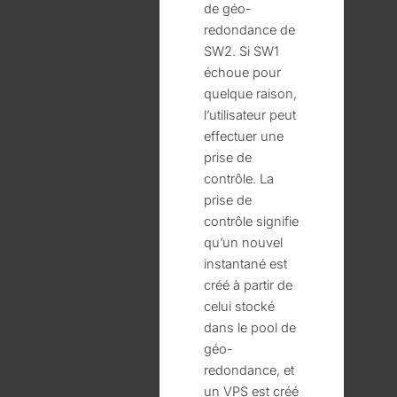
de géo-
redondance de
SW2. Si SW1
échoue pour
quelque raison,
l’utilisateur peut
effectuer une
prise de
contrôle. La
prise de
contrôle signifie
qu’un nouvel
instantané est
créé à partir de
celui stocké
dans le pool de
géo-
redondance, et
un VPS est créé