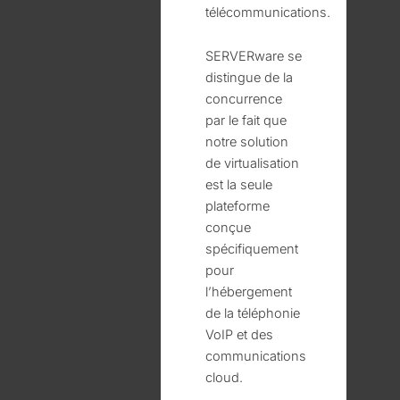
télécommunications.
SERVERware se
distingue de la
concurrence
par le fait que
notre solution
de virtualisation
est la seule
plateforme
conçue
spécifiquement
pour
l’hébergement
de la téléphonie
VoIP et des
communications
cloud.