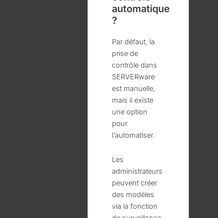
automatique
?
Par défaut, la
prise de
contrôle dans
SERVERware
est manuelle,
mais il existe
une option
pour
l’automatiser.
Les
administrateurs
peuvent créer
des modèles
via la fonction
de surveillance