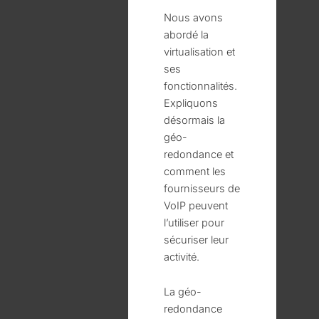
Nous avons
abordé la
virtualisation et
ses
fonctionnalités.
Expliquons
désormais la
géo-
redondance et
comment les
fournisseurs de
VoIP peuvent
l’utiliser pour
sécuriser leur
activité.
La géo-
redondance