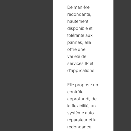
De manière
redondante,
hautement
disponible et
tolérante aux
pannes, elle
offre une
variété de
services IP et
d’applications.
Elle propose un
contrôle
approfondi, de
la flexibilité, un
système auto-
réparateur et la
redondance