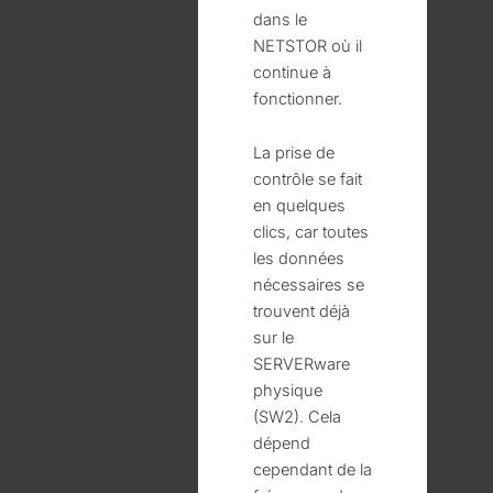
dans le
NETSTOR où il
continue à
fonctionner.
La prise de
contrôle se fait
en quelques
clics, car toutes
les données
nécessaires se
trouvent déjà
sur le
SERVERware
physique
(SW2). Cela
dépend
cependant de la