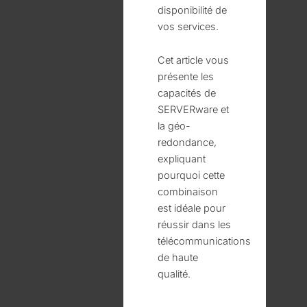
disponibilité de
vos services.
Cet article vous
présente les
capacités de
SERVERware et
la géo-
redondance,
expliquant
pourquoi cette
combinaison
est idéale pour
réussir dans les
télécommunications
de haute
qualité.