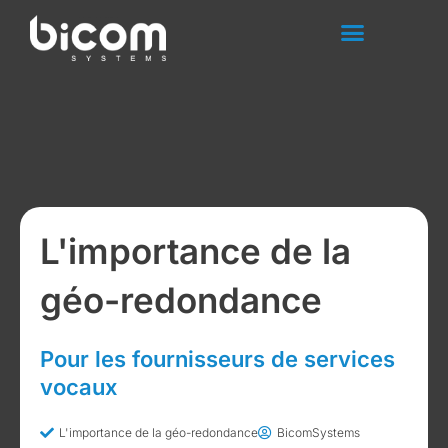
Aller
au
contenu
L'importance de la
géo-redondance
Pour les fournisseurs de services
vocaux
L'importance de la géo-redondance
BicomSystems