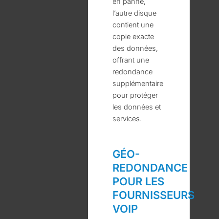
en panne,
l’autre disque
contient une
copie exacte
des données,
offrant une
redondance
supplémentaire
pour protéger
les données et
services.
GÉO-
REDONDANCE
POUR LES
FOURNISSEURS
VOIP