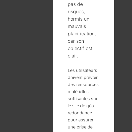
pas de
risques,
hormis un
mauvais
planification,
car son
objectif est
clair.
Les utilisateurs
doivent prévoir
des ressources
matérielles
suffisantes sur
le site de géo-
redondance
pour assurer
une prise de