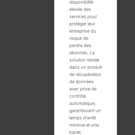
disponibilité
élevée des
services pour
protéger leur
entreprise du
risque de
perdre des
abonnés. La
solution réside
dans un produit
de récupération
de données
avec prise de
contrôle
automatique,
garantissant un
temps d’arrêt
minimal et une
haute