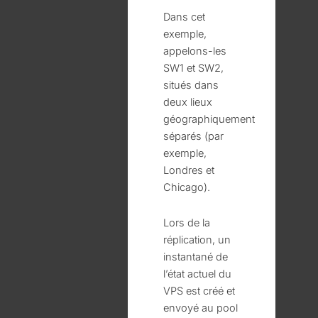
Dans cet
exemple,
appelons-les
SW1 et SW2,
situés dans
deux lieux
géographiquement
séparés (par
exemple,
Londres et
Chicago).
Lors de la
réplication, un
instantané de
l’état actuel du
VPS est créé et
envoyé au pool