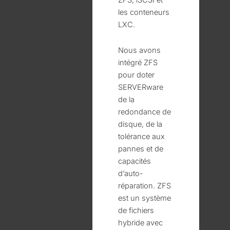
les conteneurs
LXC.
Nous avons
intégré ZFS
pour doter
SERVERware
de la
redondance de
disque, de la
tolérance aux
pannes et de
capacités
d’auto-
réparation. ZFS
est un système
de fichiers
hybride avec