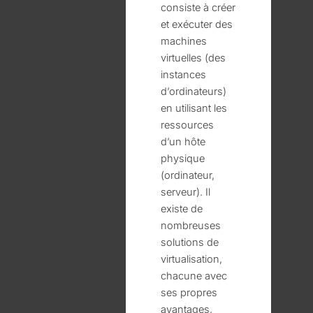
consiste à créer
et exécuter des
machines
virtuelles (des
instances
d’ordinateurs)
en utilisant les
ressources
d’un hôte
physique
(ordinateur,
serveur). Il
existe de
nombreuses
solutions de
virtualisation,
chacune avec
ses propres
avantages,