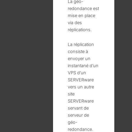
La géo-
redondance est
mise en place
via des
réplications.
La réplication
consiste à
envoyer un
instantané d’un
VPS d’un
SERVERware
vers un autre
site
SERVERware
servant de
serveur de
géo-
redondance.