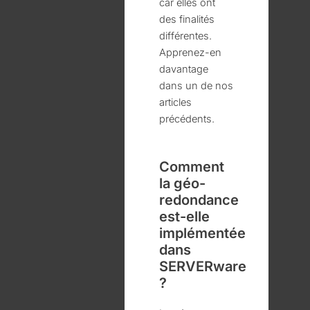
car elles ont
des finalités
différentes.
Apprenez-en
davantage
dans un de nos
articles
précédents.
Comment
la géo-
redondance
est-elle
implémentée
dans
SERVERware
?