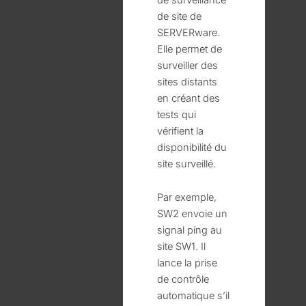
de site de
SERVERware.
Elle permet de
surveiller des
sites distants
en créant des
tests qui
vérifient la
disponibilité du
site surveillé.
Par exemple,
SW2 envoie un
signal ping au
site SW1. Il
lance la prise
de contrôle
automatique s’il