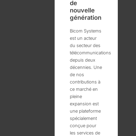
de
nouvelle
génération
Bicom Systems
est un acteur
du secteur des
télécommunications
depuis deux
décennies. Une
de nos
contributions à
ce marché en
pleine
expansion est
une plateforme
spécialement
conçue pour
les services de