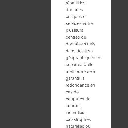
répartit les
données
critiques et
services entre
plusieurs
centres de
données situés
dans des lieux
géographiquement
séparés. Cette
méthode vise à
garantir la
redondance en
cas de
coupures de
courant,
incendies,
catastrophes
naturelles ou