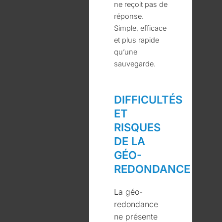
ne reçoit pas de
réponse.
Simple, efficace
et plus rapide
qu’une
sauvegarde.
DIFFICULTÉS
ET
RISQUES
DE LA
GÉO-
REDONDANCE
La géo-
redondance
ne présente