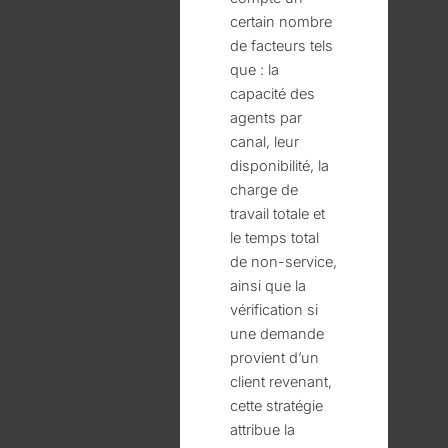
certain nombre
de facteurs tels
que : la
capacité des
agents par
canal, leur
disponibilité, la
charge de
travail totale et
le temps total
de non-service,
ainsi que la
vérification si
une demande
provient d’un
client revenant,
cette stratégie
attribue la