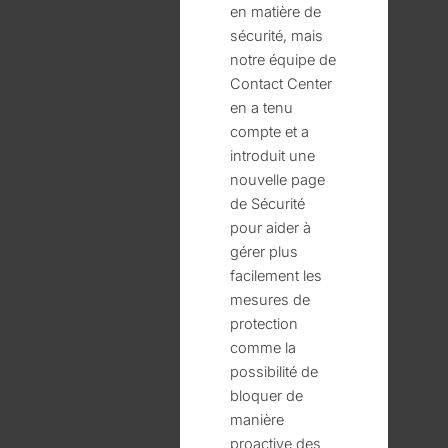
en matière de
sécurité, mais
notre équipe de
Contact Center
en a tenu
compte et a
introduit une
nouvelle page
de Sécurité
pour aider à
gérer plus
facilement les
mesures de
protection
comme la
possibilité de
bloquer de
manière
proactive des