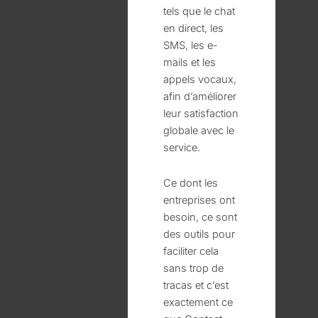
tels que le chat
en direct, les
SMS, les e-
mails et les
appels vocaux,
afin d’améliorer
leur satisfaction
globale avec le
service.
Ce dont les
entreprises ont
besoin, ce sont
des outils pour
faciliter cela
sans trop de
tracas et c’est
exactement ce