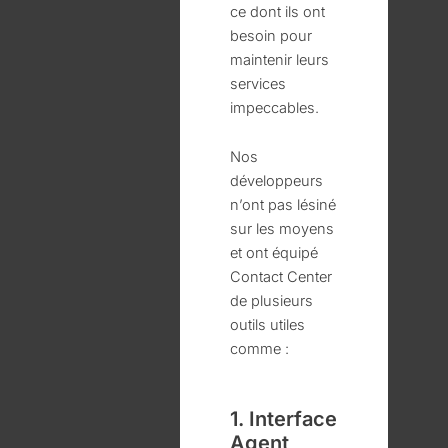
ce dont ils ont
besoin pour
maintenir leurs
services
impeccables.
Nos
développeurs
n’ont pas lésiné
sur les moyens
et ont équipé
Contact Center
de plusieurs
outils utiles
comme :
1. Interface
Agent