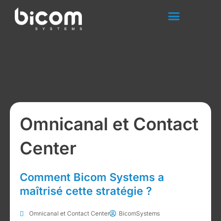
Aller
au
contenu
Omnicanal et Contact
Center
Comment Bicom Systems a
maîtrisé cette stratégie ?
Omnicanal et Contact Center
BicomSystems