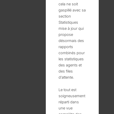
cela ne soit
gaspillé avec sa
section
Statistiques
mise à jour qui
propose
désormais des
rapports
combinés pour
les statistiques
des agents et
des files
d’attente.
Le tout est
soigneusement
réparti dans
une vue