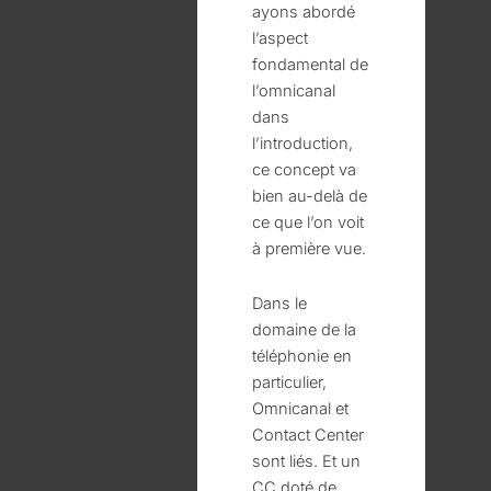
ayons abordé
l’aspect
fondamental de
l’omnicanal
dans
l’introduction,
ce concept va
bien au-delà de
ce que l’on voit
à première vue.
Dans le
domaine de la
téléphonie en
particulier,
Omnicanal et
Contact Center
sont liés. Et un
CC doté de