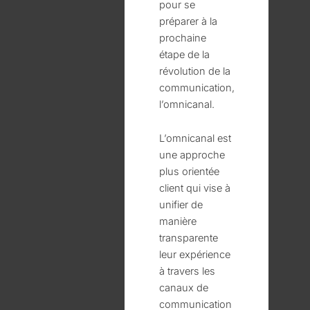
pour se
préparer à la
prochaine
étape de la
révolution de la
communication,
l’omnicanal.
L’omnicanal est
une approche
plus orientée
client qui vise à
unifier de
manière
transparente
leur expérience
à travers les
canaux de
communication