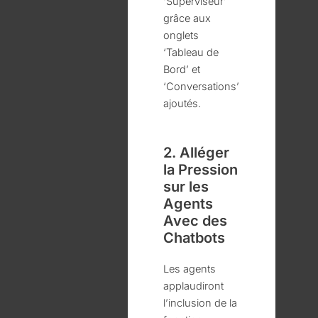
‘Superviseur’
grâce aux
onglets
‘Tableau de
Bord’ et
‘Conversations’
ajoutés.
2. Alléger
la Pression
sur les
Agents
Avec des
Chatbots
Les agents
applaudiront
l’inclusion de la