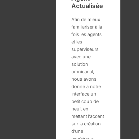
Actualisée
Afin de mieux
familiariser à la
fois les agents
et les
superviseurs
avec une
solution
omnicanal,
nous avons
donné à notre
interface un
petit coup de
neuf, en
mettant l’accent
sur la création
d’une
expérience