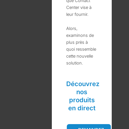
que Contact
Center vise à
leur fournir.
Alors,
examinons de
plus près à
quoi ressemble
cette nouvelle
solution.
Découvrez
nos
produits
en direct