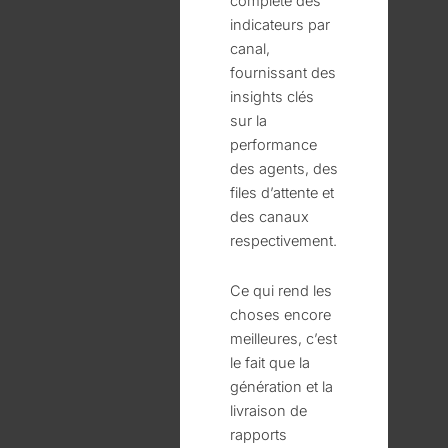
complète des
indicateurs par
canal,
fournissant des
insights clés
sur la
performance
des agents, des
files d’attente et
des canaux
respectivement.
Ce qui rend les
choses encore
meilleures, c’est
le fait que la
génération et la
livraison de
rapports