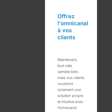
Offrez
l'omnicanal
à vos
clients
Maintenant,
tout cela
semble bien,
mais vos clients
voudront
sûrement une
solution propre
et intuitive avec
l’omnicanal