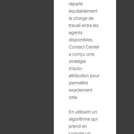
répartir
équitablement
la charge de
travail entre les
agents
disponibles,
Contact Center
a conçu une
stratégie
d’auto-
attribution pour
permettre
exactement
cela.
En utilisant un
algorithme qui
prend en
compte un