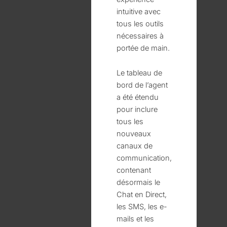
intuitive avec
tous les outils
nécessaires à
portée de main.
Le tableau de
bord de l’agent
a été étendu
pour inclure
tous les
nouveaux
canaux de
communication,
contenant
désormais le
Chat en Direct,
les SMS, les e-
mails et les