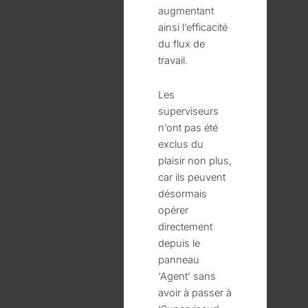
augmentant
ainsi l’efficacité
du flux de
travail.
Les
superviseurs
n’ont pas été
exclus du
plaisir non plus,
car ils peuvent
désormais
opérer
directement
depuis le
panneau
‘Agent’ sans
avoir à passer à