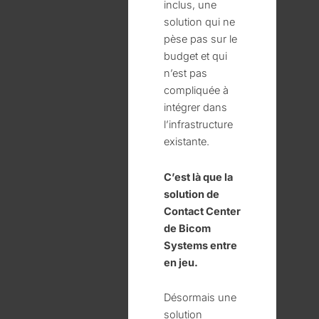
inclus, une
solution qui ne
pèse pas sur le
budget et qui
n’est pas
compliquée à
intégrer dans
l’infrastructure
existante.
C’est là que la
solution de
Contact Center
de Bicom
Systems entre
en jeu.
Désormais une
solution