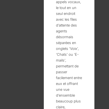
appels vocaux,
le tout en un
seul endroit
avec les files
d’attente des
agents
désormais
séparées en
onglets ‘Voix’,
‘Chats’ ou ‘E-
mails’,
permettant de
passer
facilement entre
eux et offrant
une vue
d’ensemble
beaucoup plus
claire,