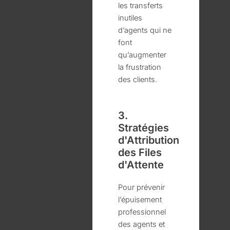
les transferts
inutiles
d’agents qui ne
font
qu’augmenter
la frustration
des clients.
3.
Stratégies
d'Attribution
des Files
d'Attente
Pour prévenir
l’épuisement
professionnel
des agents et