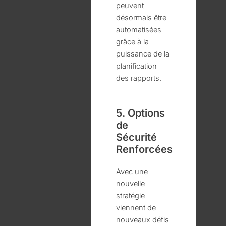
peuvent
désormais être
automatisées
grâce à la
puissance de la
planification
des rapports.
5. Options
de
Sécurité
Renforcées
Avec une
nouvelle
stratégie
viennent de
nouveaux défis