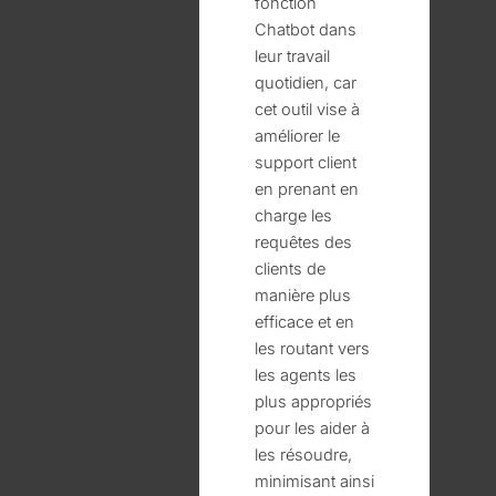
fonction
Chatbot dans
leur travail
quotidien, car
cet outil vise à
améliorer le
support client
en prenant en
charge les
requêtes des
clients de
manière plus
efficace et en
les routant vers
les agents les
plus appropriés
pour les aider à
les résoudre,
minimisant ainsi