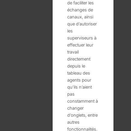
de faciliter les
échanges de
canaux, ainsi
que d’autoriser
les
superviseurs à
effectuer leur
travail
directement
depuis le
tableau des
agents pour
qu’ils n’aient
pas
constamment à
changer
d’onglets, entre
autres
fonctionnalités.