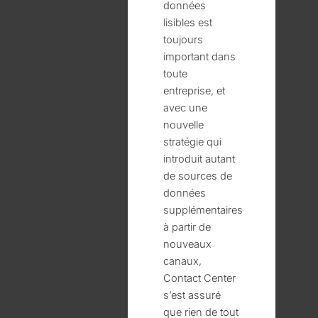
données
lisibles est
toujours
important dans
toute
entreprise, et
avec une
nouvelle
stratégie qui
introduit autant
de sources de
données
supplémentaires
à partir de
nouveaux
canaux,
Contact Center
s’est assuré
que rien de tout