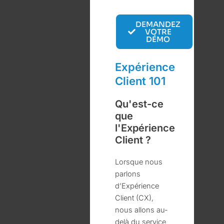
DEMANDEZ
VOTRE
DÉMO
Expérience
Client 101
Qu'est-ce
que
l'Expérience
Client ?
Lorsque nous
parlons
d’Expérience
Client (CX),
nous allons au-
delà du service