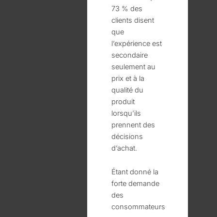
73 % des
clients disent
que
l’expérience est
secondaire
seulement au
prix et à la
qualité du
produit
lorsqu’ils
prennent des
décisions
d’achat.
Étant donné la
forte demande
des
consommateurs