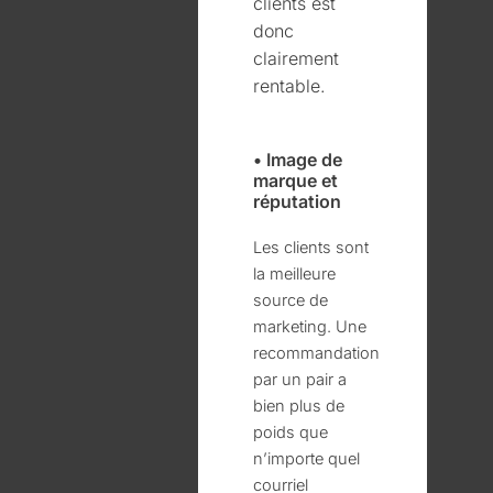
clients est
donc
clairement
rentable.
• Image de
marque et
réputation
Les clients sont
la meilleure
source de
marketing. Une
recommandation
par un pair a
bien plus de
poids que
n’importe quel
courriel