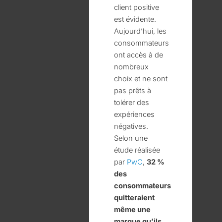
client positive
est évidente.
Aujourd’hui, les
consommateurs
ont accès à de
nombreux
choix et ne sont
pas prêts à
tolérer des
expériences
négatives.
Selon une
étude réalisée
par
PwC
,
32 %
des
consommateurs
quitteraient
même une
marque qu’ils