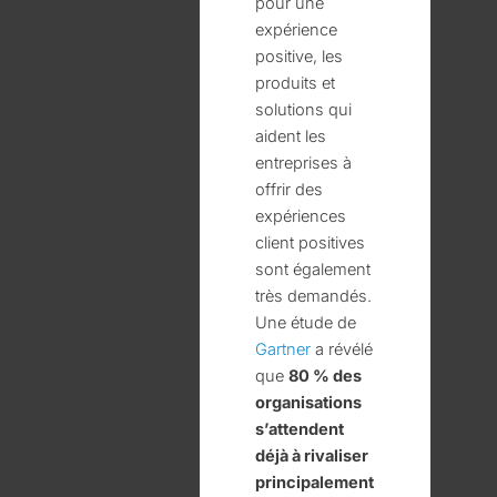
pour une
expérience
positive, les
produits et
solutions qui
aident les
entreprises à
offrir des
expériences
client positives
sont également
très demandés.
Une étude de
Gartner
a révélé
que
80 % des
organisations
s’attendent
déjà à rivaliser
principalement