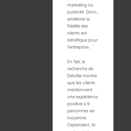
marketing ou
publicité. Donc,
améliorer la
fidélité des
clients est
bénéfique pour
l’entreprise.
En fait, la
recherche de
Deloitte montre
que les clients
mentionnent
une expérience
positive à 9
personnes en
moyenne.
Cependant, ils