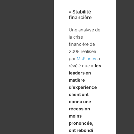
• Stabilité
financière
Une analyse de
la crise
financière de
2008 réalisée
par
McKinsey
a
révélé que
« les
leaders en
matière
d’expérience
client ont
connu une
récession
moins
prononcée,
ont rebondi