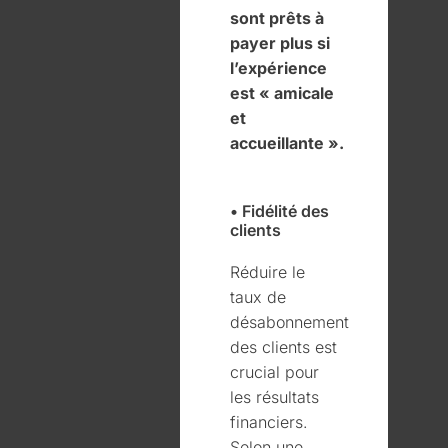
sont prêts à
payer plus si
l’expérience
est « amicale
et
accueillante ».
• Fidélité des
clients
Réduire le
taux de
désabonnement
des clients est
crucial pour
les résultats
financiers.
Selon une