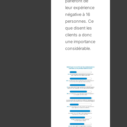
parleront de
leur expérience
négative à 16
personnes. Ce
que disent les
clients a donc
une importance
considérable.