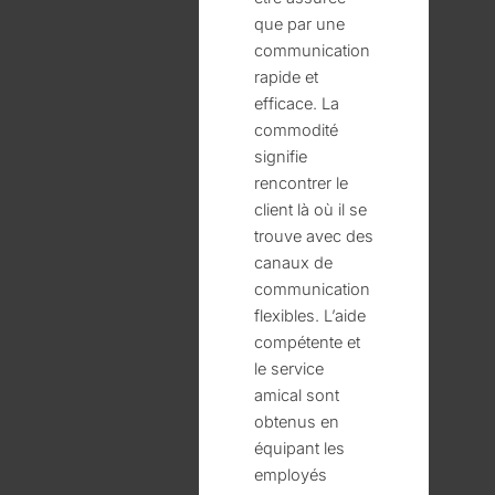
que par une
communication
rapide et
efficace. La
commodité
signifie
rencontrer le
client là où il se
trouve avec des
canaux de
communication
flexibles. L’aide
compétente et
le service
amical sont
obtenus en
équipant les
employés