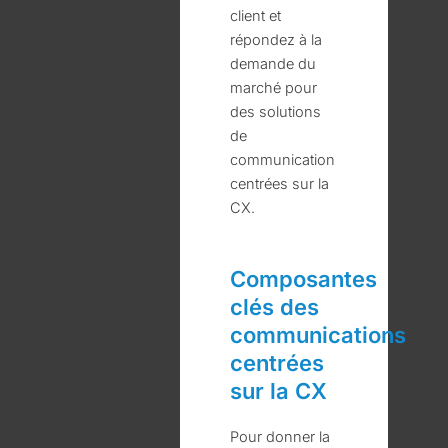
client et
répondez à la
demande du
marché pour
des solutions
de
communication
centrées sur la
CX.
Composantes
clés des
communications
centrées
sur la CX
Pour donner la