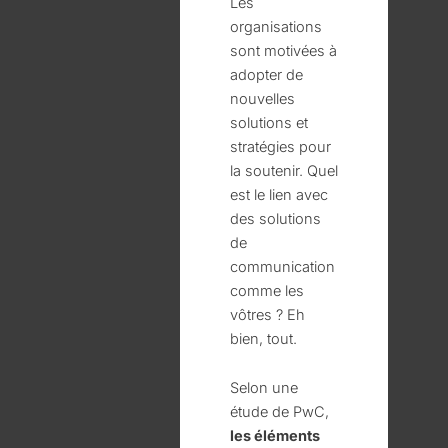
Les
organisations
sont motivées à
adopter de
nouvelles
solutions et
stratégies pour
la soutenir. Quel
est le lien avec
des solutions
de
communication
comme les
vôtres ? Eh
bien, tout.
Selon une
étude de PwC,
les éléments