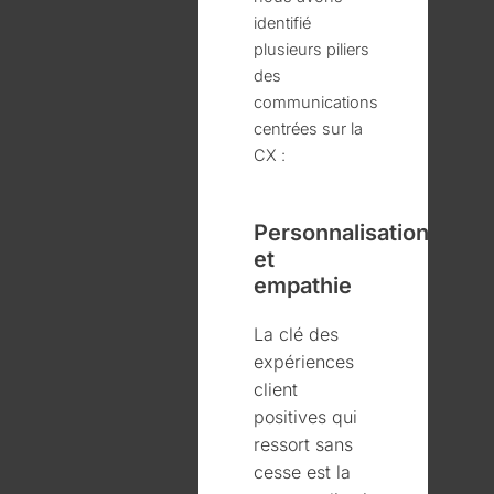
identifié
plusieurs piliers
des
communications
centrées sur la
CX :
Personnalisation
et
empathie
La clé des
expériences
client
positives qui
ressort sans
cesse est la