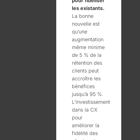
pour fidéliser
les existants.
La bonne
nouvelle est
qu’une
augmentation
même minime
de 5 % de la
rétention des
clients peut
accroître les
bénéfices
jusqu’à 95 %.
L’investissement
dans la CX
pour
améliorer la
fidélité des