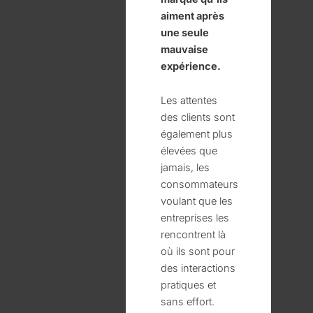
aiment après
une seule
mauvaise
expérience.
Les attentes
des clients sont
également plus
élevées que
jamais, les
consommateurs
voulant que les
entreprises les
rencontrent là
où ils sont pour
des interactions
pratiques et
sans effort.