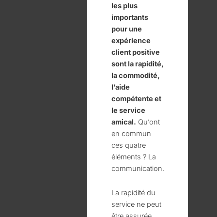
les plus
importants
pour une
expérience
client positive
sont la rapidité,
la commodité,
l’aide
compétente et
le service
amical.
Qu’ont
en commun
ces quatre
éléments ? La
communication.
La rapidité du
service ne peut
être assurée