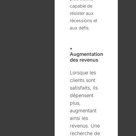
capable de
résister aux
récessions et
aux défis.
•
Augmentation
des revenus
Lorsque les
clients sont
satisfaits, ils
dépensent
plus,
augmentant
ainsi les
revenus. Une
recherche de