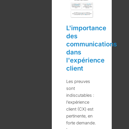
L'importance
des
communications
dans
l'expérience
client
Les preuves
sont
indiscutables :
l’expérience
client (CX) est
pertinente, en
forte demande.