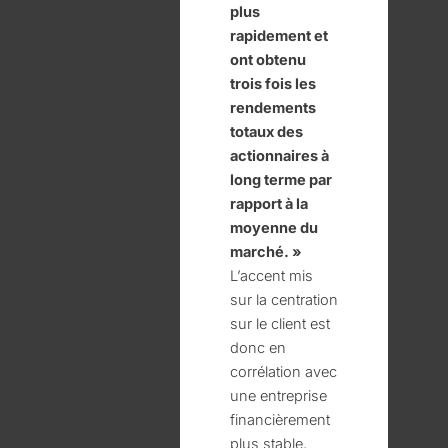
plus
rapidement et
ont obtenu
trois fois les
rendements
totaux des
actionnaires à
long terme par
rapport à la
moyenne du
marché. »
L’accent mis
sur la centration
sur le client est
donc en
corrélation avec
une entreprise
financièrement
plus stable,