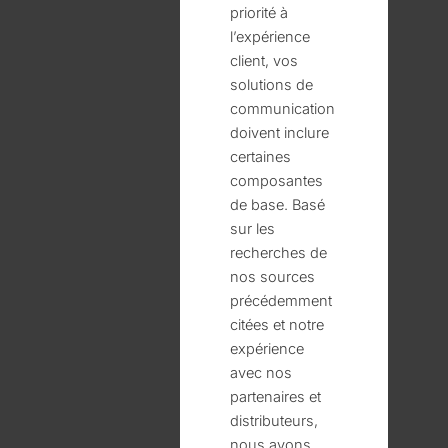
priorité à
l’expérience
client, vos
solutions de
communication
doivent inclure
certaines
composantes
de base. Basé
sur les
recherches de
nos sources
précédemment
citées et notre
expérience
avec nos
partenaires et
distributeurs,
nous avons