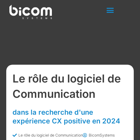
Aller
au
contenu
Le rôle du logiciel de
Communication
dans la recherche d'une
expérience CX positive en 2024
Le rôle du logiciel de Communication
BicomSystems