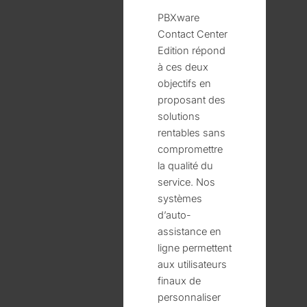
PBXware
Contact Center
Edition répond
à ces deux
objectifs en
proposant des
solutions
rentables sans
compromettre
la qualité du
service. Nos
systèmes
d’auto-
assistance en
ligne permettent
aux utilisateurs
finaux de
personnaliser