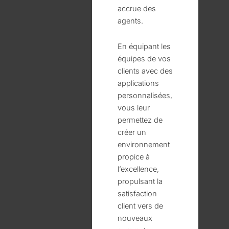
accrue des
agents.
En équipant les
équipes de vos
clients avec des
applications
personnalisées,
vous leur
permettez de
créer un
environnement
propice à
l’excellence,
propulsant la
satisfaction
client vers de
nouveaux