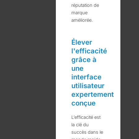
réputation de
marque
améliorée.
Élever
l'efficacité
grâce à
une
interface
utilisateur
expertement
conçue
L’efficacité est
la clé du
succès dans le