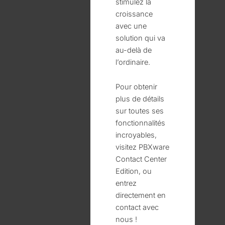
stimulez la
croissance
avec une
solution qui va
au-delà de
l’ordinaire.
Pour obtenir
plus de détails
sur toutes ses
fonctionnalités
incroyables,
visitez PBXware
Contact Center
Edition, ou
entrez
directement en
contact avec
nous !