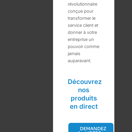
révolutionnaire
conçue pour
transformer le
service client et
donner à votre
entreprise un
pouvoir comme
jamais
auparavant.
Découvrez
nos
produits
en direct
DEMANDEZ