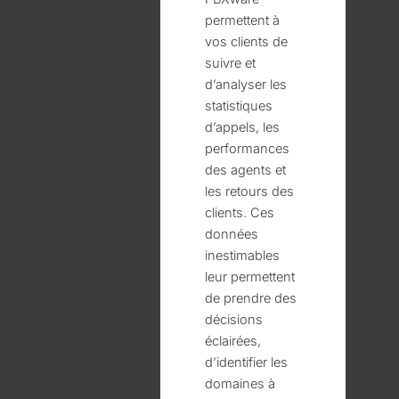
permettent à
vos clients de
suivre et
d’analyser les
statistiques
d’appels, les
performances
des agents et
les retours des
clients. Ces
données
inestimables
leur permettent
de prendre des
décisions
éclairées,
d’identifier les
domaines à