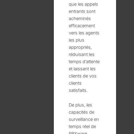
que les appels
entrants sont
acheminés
efficacement
vers les agents
les plus
appropriés,
réduisant les
temps d’attente
et laissant les
clients de vos
clients
satisfaits.
De plus, les
capacités de
surveillance en
temps réel de
PBXware