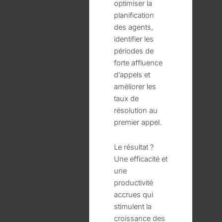
optimiser la
planification
des agents,
identifier les
périodes de
forte affluence
d’appels et
améliorer les
taux de
résolution au
premier appel.
Le résultat ?
Une efficacité et
une
productivité
accrues qui
stimulent la
croissance des