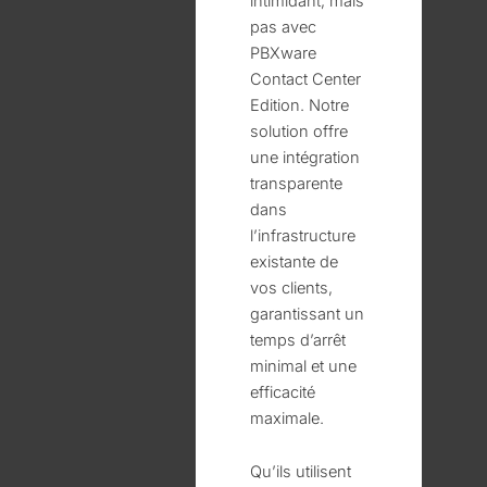
intimidant, mais
pas avec
PBXware
Contact Center
Edition. Notre
solution offre
une intégration
transparente
dans
l’infrastructure
existante de
vos clients,
garantissant un
temps d’arrêt
minimal et une
efficacité
maximale.
Qu’ils utilisent