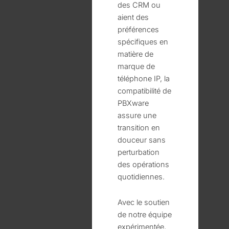
des CRM ou
aient des
préférences
spécifiques en
matière de
marque de
téléphone IP, la
compatibilité de
PBXware
assure une
transition en
douceur sans
perturbation
des opérations
quotidiennes.
Avec le soutien
de notre équipe
expérimentée,