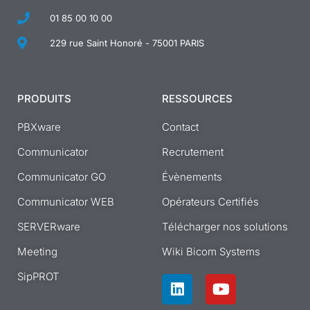
01 85 00 10 00
229 rue Saint Honoré - 75001 PARIS
PRODUITS
RESSOURCES
PBXware
Contact
Communicator
Recrutement
Communicator GO
Évènements
Communicator WEB
Opérateurs Certifiés
SERVERware
Télécharger nos solutions
Meeting
Wiki Bicom Systems
SipPROT
L
Y
i
o