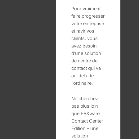
Pour vraiment
faire progresser
votre entreprise
et ravir vos
clients, vous
avez besoin
d’une solution
de centre de
contact qui va
au-delà de
l’ordinaire.
Ne cherchez
pas plus loin
que PBXware
Contact Center
Edition – une
solution