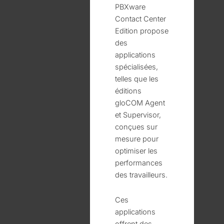
PBXware
Contact Center
Edition propose
des
applications
spécialisées,
telles que les
éditions
gloCOM Agent
et Supervisor,
conçues sur
mesure pour
optimiser les
performances
des travailleurs.
Ces
applications
offrent des