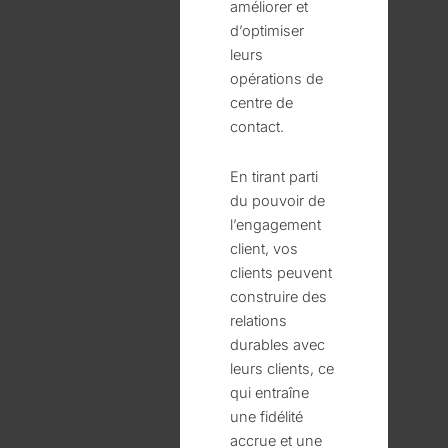
améliorer et
d’optimiser
leurs
opérations de
centre de
contact.
En tirant parti
du pouvoir de
l’engagement
client, vos
clients peuvent
construire des
relations
durables avec
leurs clients, ce
qui entraîne
une fidélité
accrue et une