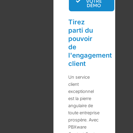
VOTRE
DÉMO
Tirez
parti du
pouvoir
de
l'engagement
client
Un service
client
exceptionnel
est la pierre
angulaire de
toute entreprise
prospère. Avec
PBXware