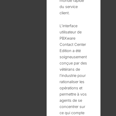
monde rapide
du service
client.
L’interface
utilisateur de
PBXware
Contact Center
Edition a été
soigneusement
conçue par des
vétérans de
l’industrie pour
rationaliser les
opérations et
permettre à vos
agents de se
concentrer sur
ce qui compte