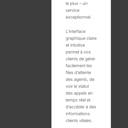
le plus – un
service
exceptionnel.
L’interface
graphique claire
et intuitive
permet à vos
clients de gérer
facilement les
files d’attente
des agents, de
voir le statut
des appels en
temps réel et
d’accéder à des
informations
clients vitales.