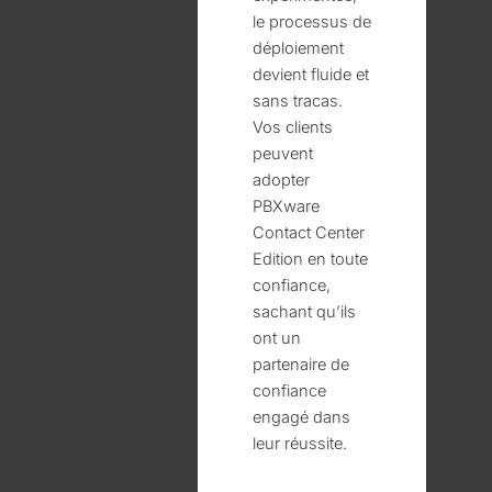
le processus de
déploiement
devient fluide et
sans tracas.
Vos clients
peuvent
adopter
PBXware
Contact Center
Edition en toute
confiance,
sachant qu’ils
ont un
partenaire de
confiance
engagé dans
leur réussite.