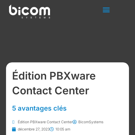
Aller
au
contenu
Édition PBXware
Contact Center
5 avantages clés
Édition PBXware Contact Center
BicomSystems
décembre 27, 2023
10:05 am