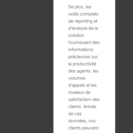
De plus, les
outils complets
de reporting et
d’analyse de la
solution
fournissent des
informations
précieuses sur
la productivité
des agents, les
volumes
d’appels et les
niveaux de
satisfaction des
clients. Armés
de ces
données, vos
clients peuvent