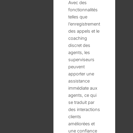
Avec des
fonctionnalités
telles que
l’enregistrement
des appels et le
coaching
discret des
agents, les
superviseurs
peuvent
apporter une
assistance
immédiate aux
agents, ce qui
se traduit par
des interactions
clients
améliorées et
une confiance