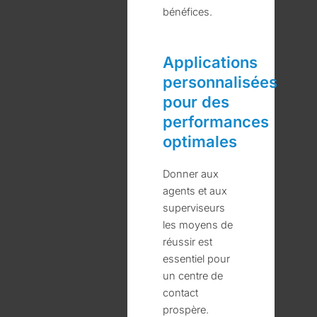
bénéfices.
Applications
personnalisées
pour des
performances
optimales
Donner aux
agents et aux
superviseurs
les moyens de
réussir est
essentiel pour
un centre de
contact
prospère.