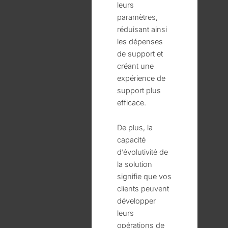
leurs
paramètres,
réduisant ainsi
les dépenses
de support et
créant une
expérience de
support plus
efficace.
De plus, la
capacité
d’évolutivité de
la solution
signifie que vos
clients peuvent
développer
leurs
opérations de