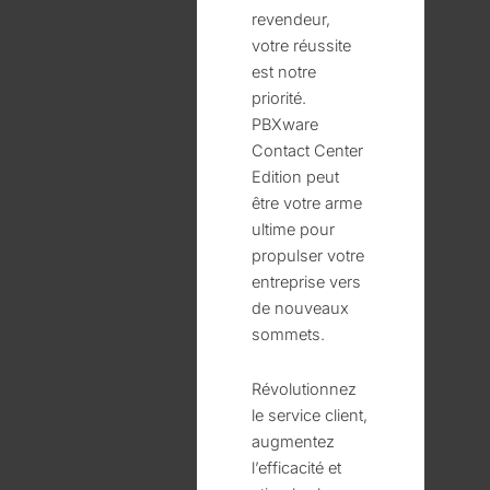
revendeur,
votre réussite
est notre
priorité.
PBXware
Contact Center
Edition peut
être votre arme
ultime pour
propulser votre
entreprise vers
de nouveaux
sommets.
Révolutionnez
le service client,
augmentez
l’efficacité et