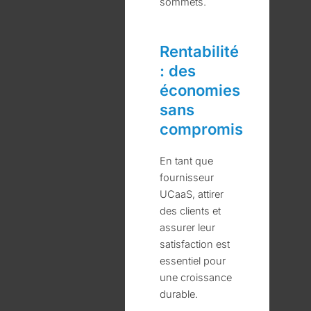
sommets.
Rentabilité
: des
économies
sans
compromis
En tant que
fournisseur
UCaaS, attirer
des clients et
assurer leur
satisfaction est
essentiel pour
une croissance
durable.