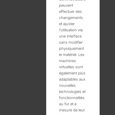
peuvent
effectuer des
changements
et ajuster
l’utilisation via
une interface
sans modifier
physiquement
le matériel. Les
machines
virtuelles sont
également plus
adaptables aux
nouvelles
technologies et
fonctionnalités
au fur et à
mesure de leur