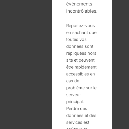
événements
incontrôlables.
Reposez-vous
en sachant que
toutes vos
données sont
répliquées hors
site et peuvent
être rapidement
accessibles en
cas de
problème sur le
serveur
principal.
Perdre des
données et des
services est