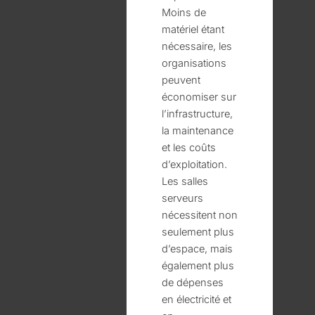
Moins de
matériel étant
nécessaire, les
organisations
peuvent
économiser sur
l’infrastructure,
la maintenance
et les coûts
d’exploitation.
Les salles
serveurs
nécessitent non
seulement plus
d’espace, mais
également plus
de dépenses
en électricité et