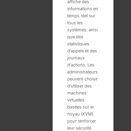
affiche des
informations en
temps réel sur
tous les
systèmes, ainsi
que des
statistiques
d’appels et des
journaux
d’actions. Les
administrateurs
peuvent choisir
d’utiliser des
machines
virtuelles
basées sur le
noyau (KVM)
pour renforcer
leur sécurité