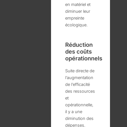
en matériel et
diminuer leur
empreinte
écologique.
Réduction
des coûts
opérationnels
Suite directe de
l’augmentation
de l’efficacité
des ressources
et
opérationnelle,
il y a une
diminution des
dépenses.