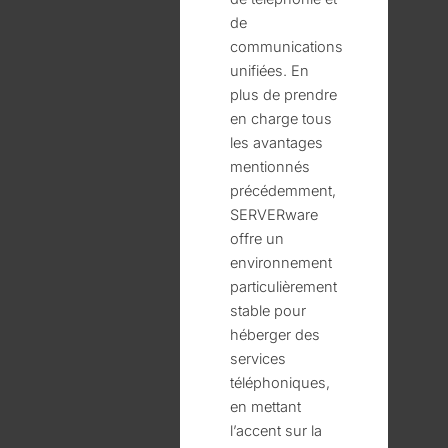
de
communications
unifiées. En
plus de prendre
en charge tous
les avantages
mentionnés
précédemment,
SERVERware
offre un
environnement
particulièrement
stable pour
héberger des
services
téléphoniques,
en mettant
l’accent sur la