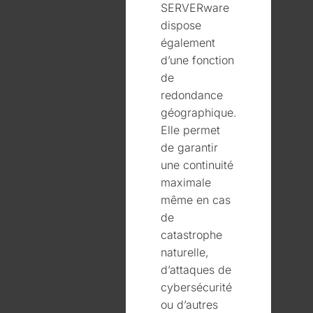
SERVERware
dispose
également
d’une fonction
de
redondance
géographique.
Elle permet
de garantir
une continuité
maximale
même en cas
de
catastrophe
naturelle,
d’attaques de
cybersécurité
ou d’autres