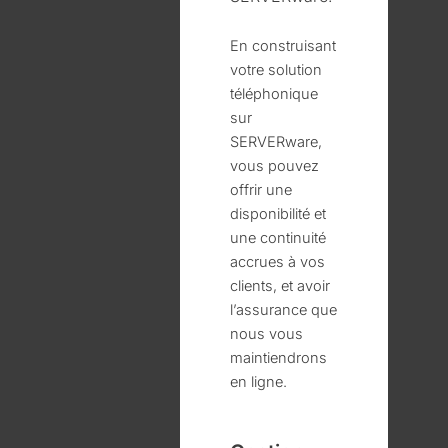
En construisant
votre solution
téléphonique
sur
SERVERware,
vous pouvez
offrir une
disponibilité et
une continuité
accrues à vos
clients, et avoir
l’assurance que
nous vous
maintiendrons
en ligne.