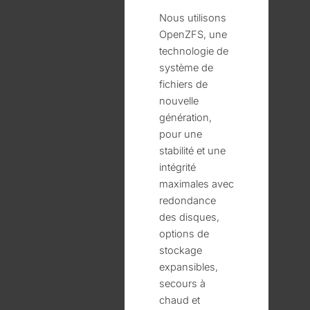
Nous utilisons
OpenZFS, une
technologie de
système de
fichiers de
nouvelle
génération,
pour une
stabilité et une
intégrité
maximales avec
redondance
des disques,
options de
stockage
expansibles,
secours à
chaud et