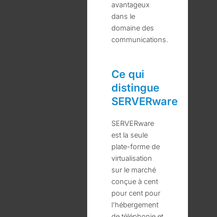
avantageux
dans le
domaine des
communications.
Ce qui
distingue
SERVERware
SERVERware
est la seule
plate-forme de
virtualisation
sur le marché
conçue à cent
pour cent pour
l’hébergement
de téléphonie et