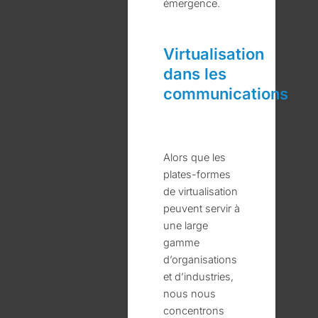
émergence.
Virtualisation
dans les
communications
Alors que les
plates-formes
de virtualisation
peuvent servir à
une large
gamme
d’organisations
et d’industries,
nous nous
concentrons