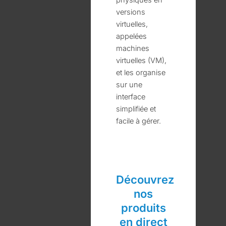
physiques en
versions
virtuelles,
appelées
machines
virtuelles (VM),
et les organise
sur une
interface
simplifiée et
facile à gérer.
Découvrez
nos
produits
en direct