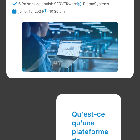
6 Raisons de choisir SERVERware
BicomSystems
juillet 19, 2024
10:30 am
Qu'est-ce
qu'une
plateforme