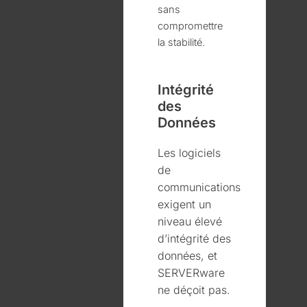
sans
compromettre
la stabilité.
Intégrité
des
Données
Les logiciels
de
communications
exigent un
niveau élevé
d’intégrité des
données, et
SERVERware
ne déçoit pas.