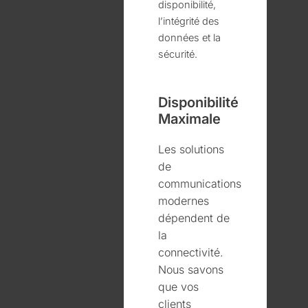
disponibilité,
l’intégrité des
données et la
sécurité.
Disponibilité
Maximale
Les solutions
de
communications
modernes
dépendent de
la
connectivité.
Nous savons
que vos
clients