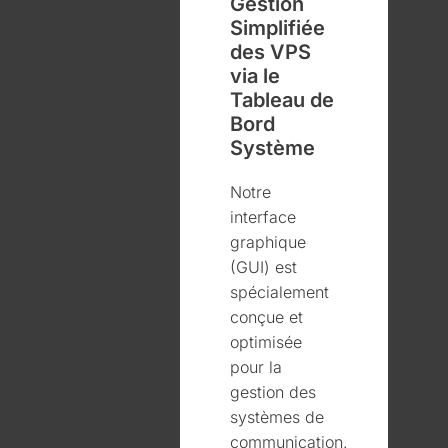
Gestion
Simplifiée
des VPS
via le
Tableau de
Bord
Système
Notre
interface
graphique
(GUI) est
spécialement
conçue et
optimisée
pour la
gestion des
systèmes de
communication.