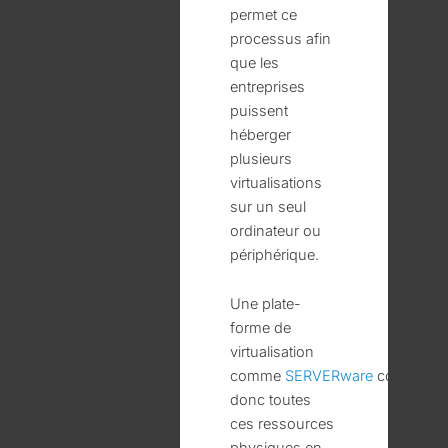
permet ce
processus afin
que les
entreprises
puissent
héberger
plusieurs
virtualisations
sur un seul
ordinateur ou
périphérique.
Une plate-
forme de
virtualisation
comme
SERVERware
convertit
donc toutes
ces ressources