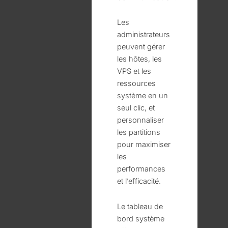
Les
administrateurs
peuvent gérer
les hôtes, les
VPS et les
ressources
système en un
seul clic, et
personnaliser
les partitions
pour maximiser
les
performances
et l’efficacité.
Le tableau de
bord système