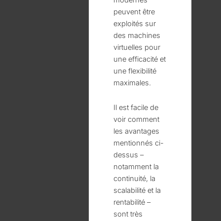
peuvent être
exploités sur
des machines
virtuelles pour
une efficacité et
une flexibilité
maximales.
Il est facile de
voir comment
les avantages
mentionnés ci-
dessus –
notamment la
continuité, la
scalabilité et la
rentabilité –
sont très