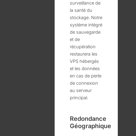
surveillance de
la santé du
stockage. Notre
système intégré
de sauvegarde
et de
récupération
restaurera les
VPS hébergés
et les données
en cas de perte
de connexion
au serveur
principal.
Redondance
Géographique