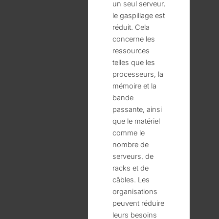
un seul serveur,
le gaspillage est
réduit. Cela
concerne les
ressources
telles que les
processeurs, la
mémoire et la
bande
passante, ainsi
que le matériel
comme le
nombre de
serveurs, de
racks et de
câbles. Les
organisations
peuvent réduire
leurs besoins