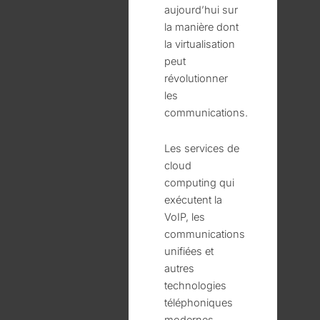
aujourd’hui sur
la manière dont
la virtualisation
peut
révolutionner
les
communications.
Les services de
cloud
computing qui
exécutent la
VoIP, les
communications
unifiées et
autres
technologies
téléphoniques
modernes