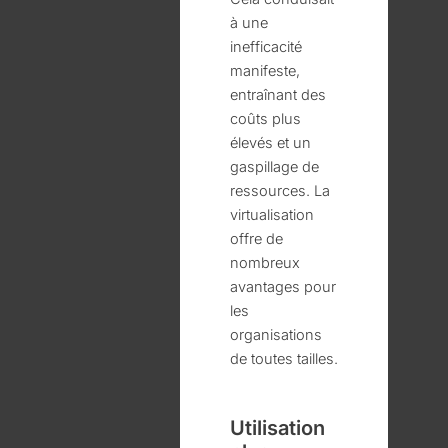
à une
inefficacité
manifeste,
entraînant des
coûts plus
élevés et un
gaspillage de
ressources. La
virtualisation
offre de
nombreux
avantages pour
les
organisations
de toutes tailles.
Utilisation