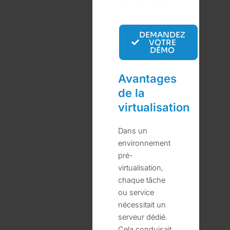
DEMANDEZ
VOTRE
DÉMO
Avantages
de la
virtualisation
Dans un
environnement
pré-
virtualisation,
chaque tâche
ou service
nécessitait un
serveur dédié.
Cela conduisait