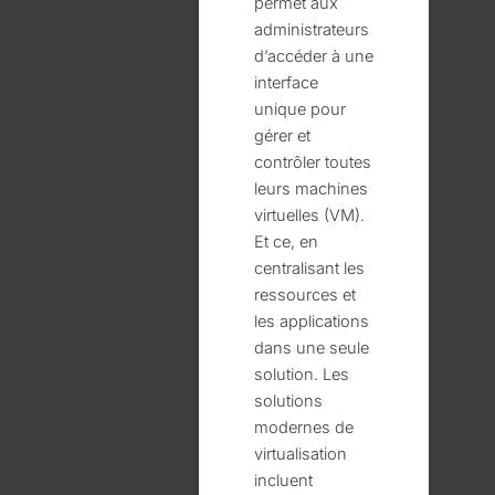
permet aux
administrateurs
d’accéder à une
interface
unique pour
gérer et
contrôler toutes
leurs machines
virtuelles (VM).
Et ce, e
n
centralisant les
ressources et
les applications
dans une seule
solution. L
es
solutions
modernes de
virtualisation
incluent